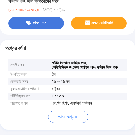
পরিধান এবং জারা প্রতিরোধের সাথে
মূল্য：আলোচনাযোগ্য
MOQ：১ টুকরা
ভালো দাম
এখন যোগাযোগ
পণ্যের বর্ণনা
,
স্টেটর টাংস্টেন কার্বাইড পাঞ্চ
লক্ষণীয় করা
,
সেমি ফিনিশড টাংস্টেন কার্বাইড পাঞ্চ
কস্টাম স্টিল পাঞ্চ
উৎপত্তি স্থল
চীন
ডেলিভারি সময়
15 ~ 45 দিন
ন্যূনতম চাহিদার পরিমাণ
১ টুকরা
পরিচিতিমুলক নাম
Sanxin
পরিশোধের শর্ত
এল/সি, টি/টি, ওয়েস্টার্ন ইউনিয়ন
আরো দেখুন