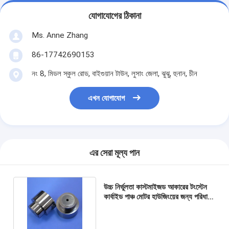
যোগাযোগের ঠিকানা
Ms. Anne Zhang
86-17742690153
নং 8, মিডল স্কুল রোড, বাইগুয়ান টাউন, লুসাং জেলা, ঝুঝু, হুনান, চীন
এখন যোগাযোগ
এর সেরা মূল্য পান
উচ্চ নির্ভুলতা কাস্টমাইজড আকারের টংস্টেন
কার্বাইড পাঞ্চ মোটর হাউজিংয়ের জন্য পরিধান
এবং জারা প্রতিরোধের সাথে