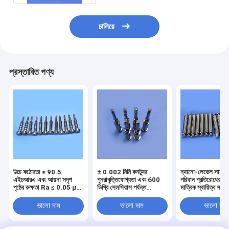
চালিয়ে
প্রস্তাবিত পণ্য
উচ্চ কঠোরতা ≥ 90.5
± 0.002 মিমি কনট্যুর
ন্যানো-লেভেল সারফে
এইচআরএ এবং আয়না সদৃশ
পুনরাবৃত্তিযোগ্যতা এবং 600
পরিধান প্রতিরোধের, এ
পৃষ্ঠের রুক্ষতা Ra ≤ 0.05 μm
ডিগ্রি সেলসিয়াস পর্যন্ত
মাত্রিক স্থায়িত্ব সহ ম
সহ আল্ট্রা-ফাইন-গ্রান টংস্টেন
অপারেটিং তাপমাত্রার জন্য
সমাপ্ত কার্বাইড পাঞ্চ
কার্বাইড সুনির্দিষ্ট Punch
পরিধান এবং জারা প্রতিরোধের
ভালো দাম
ভালো দাম
ভালো দাম
সাথে ফ্রন্ট-এন্ড ফ্ল্যাট সলিড
কার্বাইড পাঞ্চ