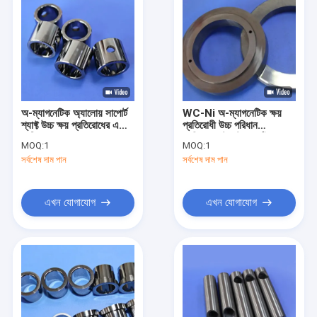
অ-ম্যাগনেটিক অ্যালোয় সাপোর্ট
WC-Ni অ-ম্যাগনেটিক ক্ষয়
শ্যাফ্ট উচ্চ ক্ষয় প্রতিরোধের এবং
প্রতিরোধী উচ্চ পরিধান
সেন্ট্রিফুগস এবং পাম্পের জন্য
প্রতিরোধের টংস্টেন কার্বাইড
MOQ:
1
MOQ:
1
নির্ভুলতা গ্রিলিং সহ অভ্যন্তরীণ
ভ্যাকুয়াম পাম্প সিল
সর্বশেষ দাম পান
সর্বশেষ দাম পান
হাতা
এখন যোগাযোগ
এখন যোগাযোগ
বাড়ি
পণ্য
ভিডিও