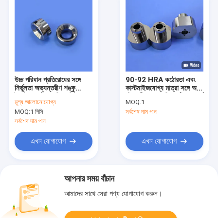
উচ্চ পরিধান প্রতিরোধের সঙ্গে
90-92 HRA কঠোরতা এবং
নির্ভুলতা অভ্যন্তরীণ শঙ্কু
কাস্টমাইজযোগ্য মাত্রা সঙ্গে অ
টংস্টেন কার্বাইড বুশিং খনি এবং
চৌম্বকীয় WC-নি কার্বাইড যথার্থ
মূল্য:
আলোচনাযোগ্য
MOQ:
1
নির্মাণ যন্ত্রপাতি জন্য
ছাঁচ গাইড
MOQ:
1 পিসি
সর্বশেষ দাম পান
সর্বশেষ দাম পান
এখন যোগাযোগ
এখন যোগাযোগ
আপনার সময় বাঁচান
আমাদের সাথে সেরা পণ্য যোগাযোগ করুন।