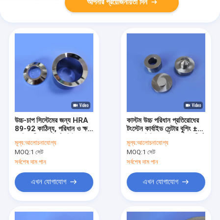
আপনার প্রয়োজনীয়তা দিন
উচ্চ-চাপ সিস্টেমের জন্য HRA
কাস্টম উচ্চ পরিধান প্রতিরোধের
89-92 কাঠিন্য, পরিধান ও ক্ষয়
টংস্টেন কার্বাইড সেন্টার বুশিং ±
প্রতিরোধী এবং নির্ভুল ফিট সহ
0.01 মিমি সহনশীলতা এবং দীর্ঘ
মূল্য:
আলোচনাযোগ্য
মূল্য:
আলোচনাযোগ্য
টাংস্টেন কার্বাইড চেক রিং
জীবনকাল সহ
MOQ:
1 সেট
MOQ:
1 সেট
সর্বশেষ দাম পান
সর্বশেষ দাম পান
এখন যোগাযোগ
এখন যোগাযোগ