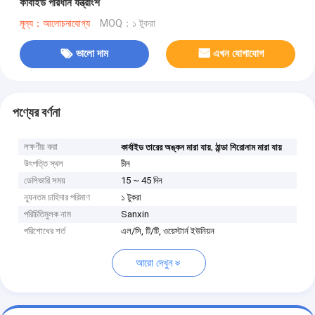
কার্বাইড পরিধান যন্ত্রাংশ
মূল্য：আলোচনাযোগ্য
MOQ：১ টুকরা
ভালো দাম
এখন যোগাযোগ
পণ্যের বর্ণনা
লক্ষণীয় করা
,
কার্বাইড তারের অঙ্কন মারা যায়
ঠান্ডা শিরোনাম মারা যায়
উৎপত্তি স্থল
চীন
ডেলিভারি সময়
15 ~ 45 দিন
ন্যূনতম চাহিদার পরিমাণ
১ টুকরা
পরিচিতিমুলক নাম
Sanxin
পরিশোধের শর্ত
এল/সি, টি/টি, ওয়েস্টার্ন ইউনিয়ন
আরো দেখুন