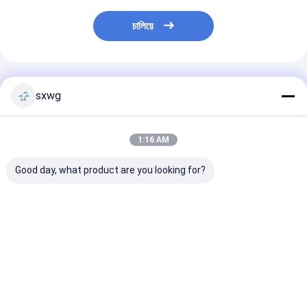
চালিয়ে
প্রস্তাবিত পণ্য
sxwg
1:16 AM
Good day, what product are you looking for?
উন্নত উৎপাদনের জন্য উচ্চ
সেমিকন্ডাক্টর প্যাকেজিংয়ের জন্য
100% অরিজিনাল টংস
পরিধান প্রতিরোধ এবং ক্ষয়রোধী
শূন্য চৌম্বকীয় হস্তক্ষেপ সহ
কার্বাইড ডাই টিউব অঙ
সহ নির্ভুল নন-ম্যাগনেটিক
চার-হোল কোএক্সিয়াল ±
পোলিশ পৃষ্ঠ
টাংস্টেন কার্বাইড ডাই
0.003 মিমি যথার্থ অবস্থান
নির্ধারণের বেস
ভালো দাম
ভালো দাম
ভালো দাম