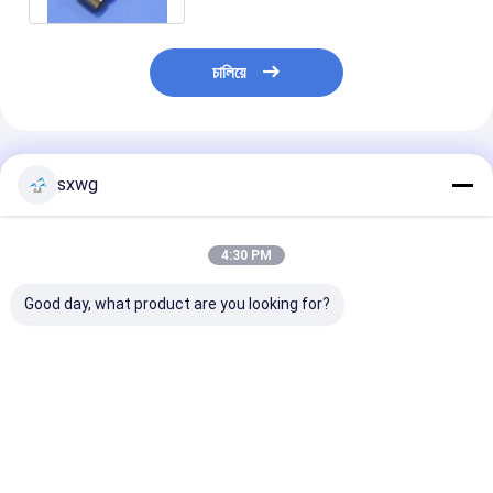
চালিয়ে
প্রস্তাবিত পণ্য
sxwg
4:30 PM
Good day, what product are you looking for?
মাঝারি এবং নিম্ন চাপ ডিটিএইচ
2.২ ব্যাসার্ধ উচ্চ ঘনত্বের
উচ্চ-শক্তি ডুয়েল পিন
ড্রিলিংয়ের জন্য টংস্টেন কার্বাইড
টংস্টেন অ্যালোয়ের প্রিমিয়াম
কাস্টমাইজড টংস্টেন কা
শঙ্কু সন্নিবেশ
পোলিশ গোলাগুলি
বোতাম
ভালো দাম
ভালো দাম
ভালো দাম