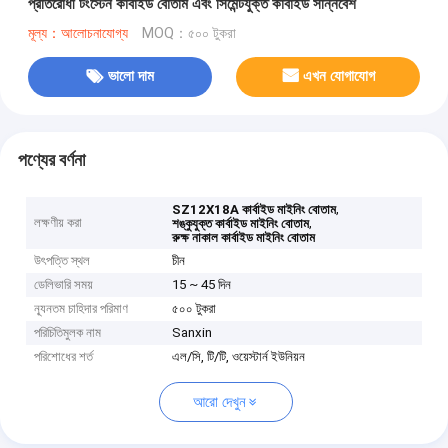
প্রতিরোধী টংস্টেন কার্বাইড বোতাম এবং সিমেন্টযুক্ত কার্বাইড সন্নিবেশ
মূল্য：আলোচনাযোগ্য
MOQ：৫০০ টুকরা
ভালো দাম
এখন যোগাযোগ
পণ্যের বর্ণনা
,
SZ12X18A কার্বাইড মাইনিং বোতাম
লক্ষণীয় করা
,
শঙ্কুযুক্ত কার্বাইড মাইনিং বোতাম
রুক্ষ নাকাল কার্বাইড মাইনিং বোতাম
উৎপত্তি স্থল
চীন
ডেলিভারি সময়
15 ~ 45 দিন
ন্যূনতম চাহিদার পরিমাণ
৫০০ টুকরা
পরিচিতিমুলক নাম
Sanxin
পরিশোধের শর্ত
এল/সি, টি/টি, ওয়েস্টার্ন ইউনিয়ন
আরো দেখুন