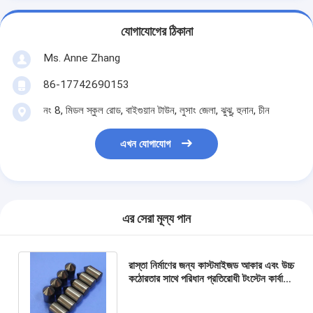
যোগাযোগের ঠিকানা
Ms. Anne Zhang
86-17742690153
নং 8, মিডল স্কুল রোড, বাইগুয়ান টাউন, লুসাং জেলা, ঝুঝু, হুনান, চীন
এখন যোগাযোগ
এর সেরা মূল্য পান
রাস্তা নির্মাণের জন্য কাস্টমাইজড আকার এবং উচ্চ
কঠোরতার সাথে পরিধান প্রতিরোধী টংস্টেন কার্বাইড
বোতাম এবং সিমেন্টযুক্ত কার্বাইড সন্নিবেশ