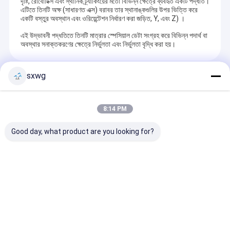
দৃষ্টি, রোবোটিক্স এবং স্থানিক ট্র্যাকিংয়ের মতো বিভিন্ন ক্ষেত্রে ব্যবহৃত একটি পদ্ধতি।
এটিতে তিনটি অক্ষ (সাধারণত এক্স) বরাবর তার স্থানাঙ্কগুলির উপর ভিত্তি করে
একটি বস্তুর অবস্থান এবং ওরিয়েন্টেশন নির্ধারণ করা জড়িত, Y, এবং Z) ।
এই উদ্ভাবনী পদ্ধতিতে তিনটি মাত্রার স্পেসিয়াল ডেটা সংগ্রহ করে বিভিন্ন পদার্থ বা
অবস্থার সনাক্তকরণের ক্ষেত্রে নির্ভুলতা এবং নির্ভুলতা বৃদ্ধি করা হয়।
sxwg
Recommended Products
8:14 PM
Good day, what product are you looking for?
উচ্চতর পরিধান প্রতিরোধী জারা
উচ্চ তাপমাত্রা প্রতিরোধ এবং
উচ্চ-চাপ সিস্টেমের 
প্রতিরোধী উচ্চ কঠোরতা সঙ্গে
কাস্টমাইজযোগ্য মাত্রা জন্য
89-92 কাঠিন্য, পরিধা
টংস্টেন কার্বাইড stripping
যথার্থ প্রবাহ নিয়ন্ত্রণ সঙ্গে
প্রতিরোধী এবং নির্ভুল 
ব্লেড (HRA 90-92.5)
Tungsten-
টাংস্টেন কার্বাইড চেক র
Molybdenum খাদ নল
অনুসন্ধান পাঠান
অনুসন্ধান পাঠান
অনুসন্ধান পা