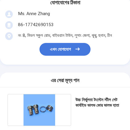
যোগাযোগের ঠিকানা
Ms. Anne Zhang
86-17742690153
নং 8, মিডল স্কুল রোড, বাইগুয়ান টাউন, লুসাং জেলা, ঝুঝু, হুনান, চীন
এখন যোগাযোগ
এর সেরা মূল্য পান
উচ্চ নির্ভুলতা টংস্টেন স্টীল সেট
কার্বাইড ভালভ কোর ভালভ হাতা