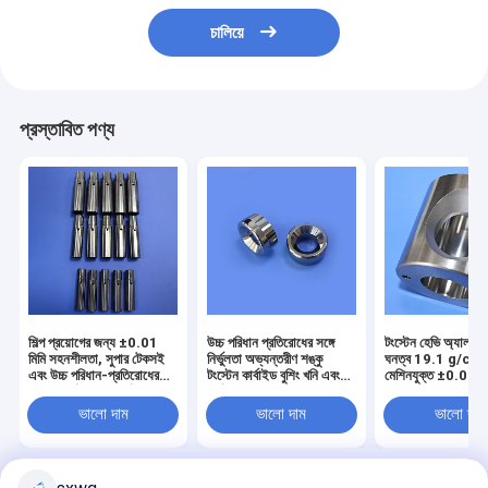
চালিয়ে
প্রস্তাবিত পণ্য
শিল্প প্রয়োগের জন্য ±0.01
উচ্চ পরিধান প্রতিরোধের সঙ্গে
টংস্টেন হেভি অ্যালয় বু
মিমি সহনশীলতা, সুপার টেকসই
নির্ভুলতা অভ্যন্তরীণ শঙ্কু
ঘনত্ব 19.1 g/cm³ য
এবং উচ্চ পরিধান-প্রতিরোধের
টংস্টেন কার্বাইড বুশিং খনি এবং
মেশিনযুক্ত ±0.01 মি
সাথে যথার্থ টংস্টেন কার্বাইড বুশিং
নির্মাণ যন্ত্রপাতি জন্য
রেডিয়েশন শিল্ডিং কলিম
ভালো দাম
ভালো দাম
ভালো দাম