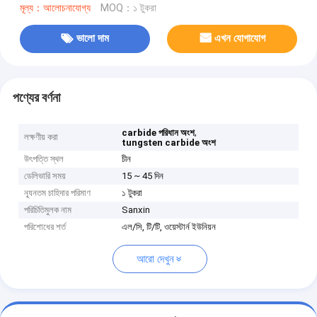
মূল্য：আলোচনাযোগ্য
MOQ：১ টুকরা
ভালো দাম
এখন যোগাযোগ
পণ্যের বর্ণনা
,
carbide পরিধান অংশ
লক্ষণীয় করা
tungsten carbide অংশ
উৎপত্তি স্থল
চীন
ডেলিভারি সময়
15 ~ 45 দিন
ন্যূনতম চাহিদার পরিমাণ
১ টুকরা
পরিচিতিমুলক নাম
Sanxin
পরিশোধের শর্ত
এল/সি, টি/টি, ওয়েস্টার্ন ইউনিয়ন
আরো দেখুন