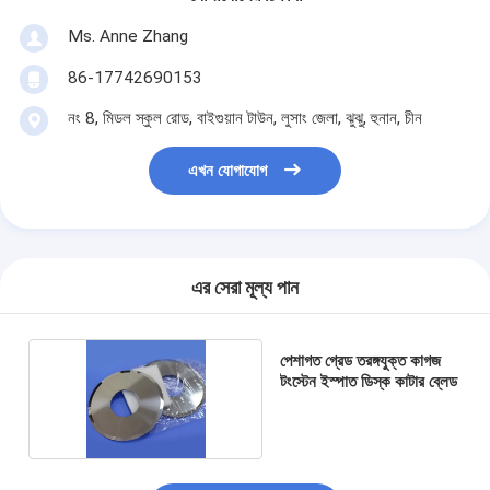
Ms. Anne Zhang
86-17742690153
নং 8, মিডল স্কুল রোড, বাইগুয়ান টাউন, লুসাং জেলা, ঝুঝু, হুনান, চীন
এখন যোগাযোগ
এর সেরা মূল্য পান
পেশাগত গ্রেড তরঙ্গযুক্ত কাগজ
টংস্টেন ইস্পাত ডিস্ক কাটার ব্লেড