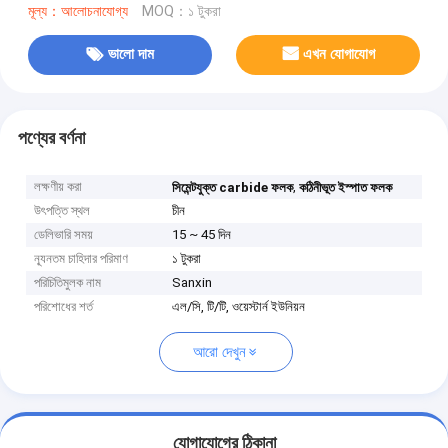
মূল্য：আলোচনাযোগ্য
MOQ：১ টুকরা
ভালো দাম
এখন যোগাযোগ
পণ্যের বর্ণনা
লক্ষণীয় করা
,
সিমেন্টযুক্ত carbide ফলক
কঠিনীভূত ইস্পাত ফলক
উৎপত্তি স্থল
চীন
ডেলিভারি সময়
15 ~ 45 দিন
ন্যূনতম চাহিদার পরিমাণ
১ টুকরা
পরিচিতিমুলক নাম
Sanxin
পরিশোধের শর্ত
এল/সি, টি/টি, ওয়েস্টার্ন ইউনিয়ন
আরো দেখুন
যোগাযোগের ঠিকানা