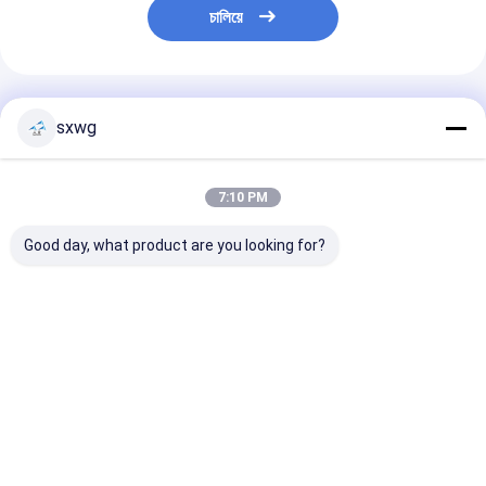
চালিয়ে
প্রস্তাবিত পণ্য
sxwg
7:10 PM
Good day, what product are you looking for?
টংস্টেন কার্বাইড ঘোরানো কাটার
চৌম্বক-সংবেদনশীল ধাতু-কাজের
92HRA টাংস্টেন কার্ব
ব্লেড দীর্ঘ জীবনকাল সহ দুর্দান্ত
জন্য দীর্ঘস্থায়ী ধার এবং চমৎকার
0.5μm গ্রেইন রাবার
পরিধান প্রতিরোধের এবং কাটিয়া
প্রভাব প্রতিরোধের সাথে নন-
জন্য
সরঞ্জাম এবং খনির জন্য রাসায়নিক
ম্যাগনেটিক WC-Ni কার্বাইড
প্রতিরোধের
প্রিসিশন টুলস
ভালো দাম
ভালো দাম
ভালো দাম
বাড়ি
Desktop Site