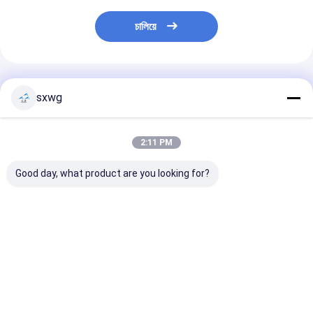
চালিয়ে
প্রস্তাবিত পণ্য
sxwg
2:11 PM
Good day, what product are you looking for?
টংস্টেন কার্বাইড ঘোরানো কাটার
চৌম্বক-সংবেদনশীল ধাতু-কাজের
92HRA টাংস্টেন কার্ব
ব্লেড দীর্ঘ জীবনকাল সহ দুর্দান্ত
জন্য দীর্ঘস্থায়ী ধার এবং চমৎকার
0.5μm গ্রেইন রাবার
পরিধান প্রতিরোধের এবং কাটিয়া
প্রভাব প্রতিরোধের সাথে নন-
জন্য
সরঞ্জাম এবং খনির জন্য রাসায়নিক
ম্যাগনেটিক WC-Ni কার্বাইড
প্রতিরোধের
প্রিসিশন টুলস
ভালো দাম
ভালো দাম
ভালো দাম