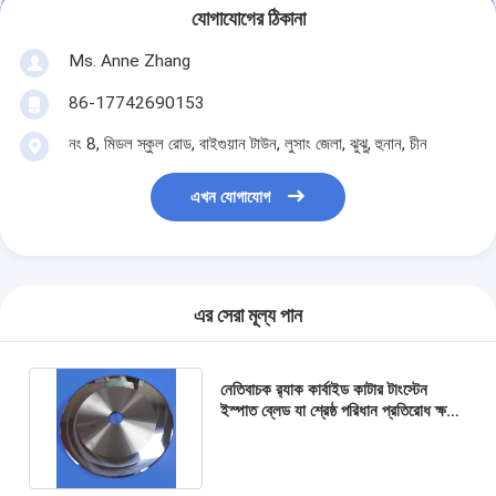
যোগাযোগের ঠিকানা
Ms. Anne Zhang
86-17742690153
নং 8, মিডল স্কুল রোড, বাইগুয়ান টাউন, লুসাং জেলা, ঝুঝু, হুনান, চীন
এখন যোগাযোগ
এর সেরা মূল্য পান
নেতিবাচক র‍্যাক কার্বাইড কাটার টাংস্টেন
ইস্পাত ব্লেড যা শ্রেষ্ঠ পরিধান প্রতিরোধ ক্ষমতা
এবং মসৃণ পৃষ্ঠ সমাপ্তি প্রদান করে