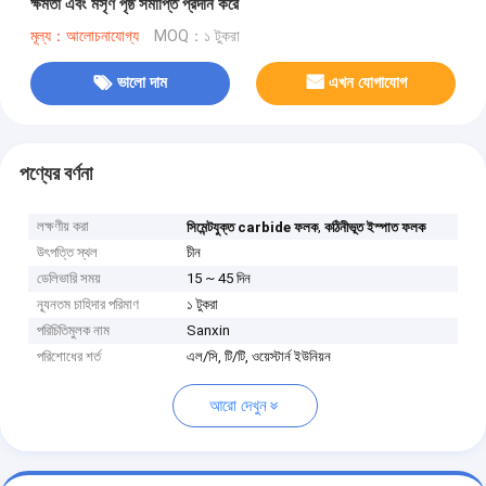
ক্ষমতা এবং মসৃণ পৃষ্ঠ সমাপ্তি প্রদান করে
মূল্য：আলোচনাযোগ্য
MOQ：১ টুকরা
ভালো দাম
এখন যোগাযোগ
পণ্যের বর্ণনা
লক্ষণীয় করা
,
সিমেন্টযুক্ত carbide ফলক
কঠিনীভূত ইস্পাত ফলক
উৎপত্তি স্থল
চীন
ডেলিভারি সময়
15 ~ 45 দিন
ন্যূনতম চাহিদার পরিমাণ
১ টুকরা
পরিচিতিমুলক নাম
Sanxin
পরিশোধের শর্ত
এল/সি, টি/টি, ওয়েস্টার্ন ইউনিয়ন
আরো দেখুন