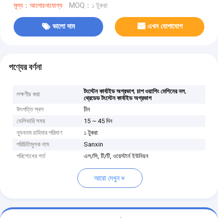
মূল্য：আলোচনাযোগ্য
MOQ：১ টুকরা
ভালো দাম
এখন যোগাযোগ
পণ্যের বর্ণনা
,
,
টংস্টেন কার্বাইড অগ্রভাগ
চাপ ওয়াশিং মেশিনের নল
লক্ষণীয় করা
থ্রেডেড টংস্টেন কার্বাইড অগ্রভাগ
উৎপত্তি স্থল
চীন
ডেলিভারি সময়
15 ~ 45 দিন
ন্যূনতম চাহিদার পরিমাণ
১ টুকরা
পরিচিতিমুলক নাম
Sanxin
পরিশোধের শর্ত
এল/সি, টি/টি, ওয়েস্টার্ন ইউনিয়ন
আরো দেখুন