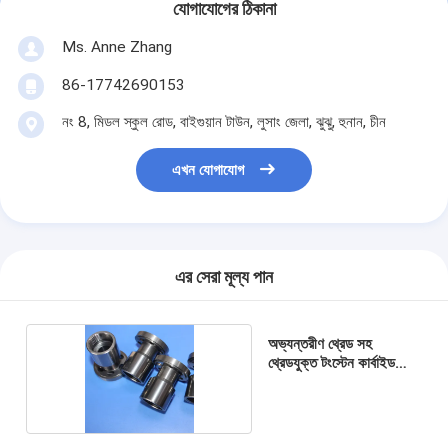
যোগাযোগের ঠিকানা
Ms. Anne Zhang
86-17742690153
নং 8, মিডল স্কুল রোড, বাইগুয়ান টাউন, লুসাং জেলা, ঝুঝু, হুনান, চীন
এখন যোগাযোগ
এর সেরা মূল্য পান
অভ্যন্তরীণ থ্রেড সহ
থ্রেডযুক্ত টংস্টেন কার্বাইড
ডোজেল