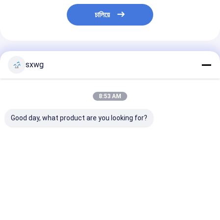
চালিয়ে
প্রস্তাবিত পণ্য
sxwg
8:53 AM
Good day, what product are you looking for?
উচ্চ তাপমাত্রা প্রতিরোধ এবং
উচ্চ কঠোরতা এবং জারা
আয়না পোলিশ টংস্টেন ক
কাস্টমাইজযোগ্য মাত্রা জন্য
প্রতিরোধের জন্য ± 0.003
ডোজেল 600 °C উচ্
যথার্থ প্রবাহ নিয়ন্ত্রণ সঙ্গে
মিমি সহনশীলতার সাথে থ্রেডেড
তাপমাত্রা প্রতিরোধের
Tungsten-
টংস্টেন কার্বাইড ডোজেল
0.01 মিমি যথার্থতা 
Molybdenum খাদ নল
সোল্ডার বল স্থাপন জন্
ভালো দাম
ভালো দাম
ভালো দাম