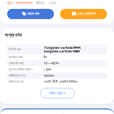
মূল্য：আলোচনাযোগ্য
MOQ：১ টুকরা
ভালো দাম
এখন যোগাযোগ
পণ্যের বর্ণনা
,
Tungsten carbide উত্পাদন
লক্ষণীয় করা
tungsten carbide সরঞ্জাম
উৎপত্তি স্থল
চীন
ডেলিভারি সময়
15 ~ 45 দিন
ন্যূনতম চাহিদার পরিমাণ
১ টুকরা
পরিচিতিমুলক নাম
Sanxin
পরিশোধের শর্ত
এল/সি, টি/টি, ওয়েস্টার্ন ইউনিয়ন
আরো দেখুন