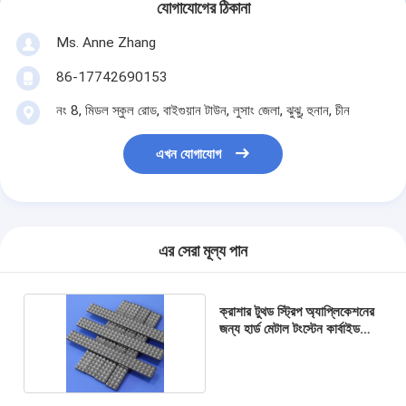
যোগাযোগের ঠিকানা
Ms. Anne Zhang
86-17742690153
নং 8, মিডল স্কুল রোড, বাইগুয়ান টাউন, লুসাং জেলা, ঝুঝু, হুনান, চীন
এখন যোগাযোগ
এর সেরা মূল্য পান
ক্রাশার টুথড স্ট্রিপ অ্যাপ্লিকেশনের
জন্য হার্ড মেটাল টংস্টেন কার্বাইড
স্ট্রিপ