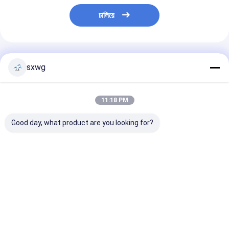
চালিয়ে
প্রস্তাবিত পণ্য
sxwg
11:18 PM
Good day, what product are you looking for?
YG15 YG20 ব্যতিক্রমী
কনকভ ডিজাইন হার্ড অ্যালোয়
উচ্চমানের শিল্প সরঞ্জাম 
কঠোরতা উচ্চ শক্তি এবং উচ্চতর
টংস্টেন কার্বাইড স্ট্রিপ উচ্চ
স্ট্রিপ গ্রাউন্ড কার্বাই
পরিধান প্রতিরোধের সঙ্গে টংস্টেন
পরিধান প্রতিরোধের
কার্বাইড স্ট্রিপ
ভালো দাম
ভালো দাম
ভালো দাম