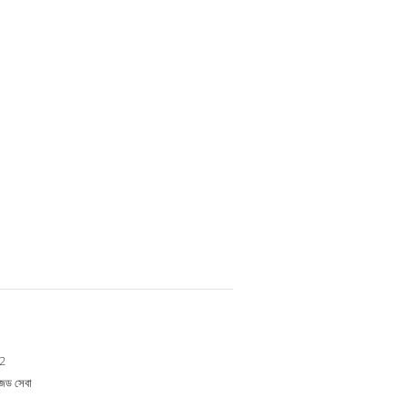
2
ইজড সেবা