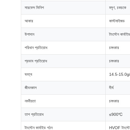
সারফেস ফিনিশ
মসৃণ, চকচকে
আকার
কাস্টমাইজড
উপাদান
টাংস্টেন কার্বাই
পরিধান প্রতিরোধ
চমৎকার
প্রভাব প্রতিরোধ
চমৎকার
ঘনত্ব
14.5-15.0g
জীবনকাল
দীর্ঘ
নমনীয়তা
চমৎকার
তাপ প্রতিরোধ
≤900℃
টাংস্টেন কার্বাইড গঠন
HVOF টাংস্টেন