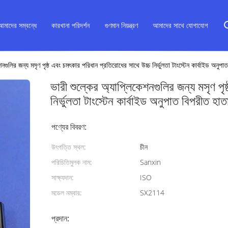
আমাদের সম্বন্ধে
কারখানা পরিদর্শন
গুণমান নিয়ন্ত্রণ
আমাদের সাথে যোগাযোগ
শনগুলির জন্য মসৃণ পৃষ্ঠ এবং চমৎকার পরিধান প্রতিরোধের সাথে উচ্চ নির্ভুলতা টাংস্টেন কার্বাইড অনুপা
ভারী শুল্কের অ্যাপ্লিকেশনগুলির জন্য মসৃণ পৃ
নির্ভুলতা টাংস্টেন কার্বাইড অনুপাত বিপরীত হাত
পণ্যের বিবরণ:
উৎপত্তি স্থল:
চীন
পরিচিতিমুলক নাম:
Sanxin
সাক্ষ্যদান:
ISO
মডেল নম্বার:
SX2114
প্রদান: