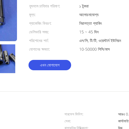
ন্যূনতম চাহিদার পরিমাণ:
১ টুকরা
মূল্য:
আলোচনাযোগ্য
প্যাকেজিং বিবরণ:
নিরাপত্তা প্যাকিং
ডেলিভারি সময়:
15 ~ 45 দিন
পরিশোধের শর্ত:
এল/সি, টি/টি, ওয়েস্টার্ন ইউনিয়ন
যোগানের ক্ষমতা:
10-50000 পিসি/মাস
এখন যোগাযোগ
সারফেস ফিনিশ:
আরএ 0.
সেবা:
কাস্টমা
রাসায়নিক নিষ্ক্রিয়তা:
উচ্চ