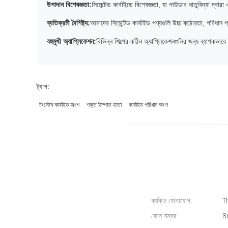
উপাদান বিশেষজ্ঞতা:
সিমেন্টেড কার্বাইডে বিশেষজ্ঞতা, যা পাউডার ধাতুবিদ্যা দ্
ব্যতিক্রমী বৈশিষ্ট্য:
আমাদের সিমেন্টেড কার্বাইড পণ্যগুলি উচ্চ কঠোরতা, পরিধান প
বহুমুখী অ্যাপ্লিকেশন:
বিভিন্ন শিল্পের কঠিন অ্যাপ্লিকেশনগুলির জন্য ব্যাপকভাবে 
ট্যাগ:
টংস্টেন কার্বাইড অংশ
শক্ত ইস্পাত হাতা
কার্বাইড পরিধান অংশ
ব্যক্তি যোগাযোগ:
Th
ফোন নম্বর:
8