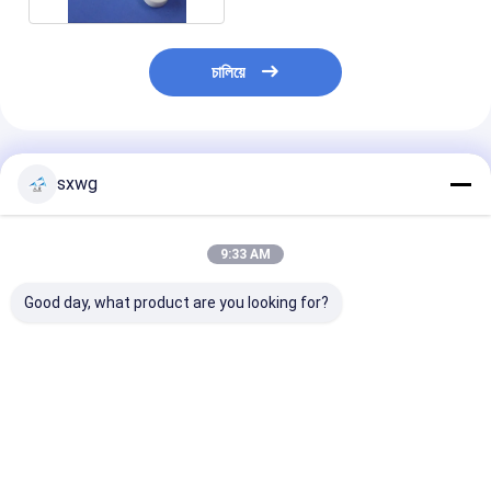
চালিয়ে
প্রস্তাবিত পণ্য
sxwg
9:33 AM
Good day, what product are you looking for?
উচ্চ বৈদ্যুতিক পরিবাহিতা
কাস্টমাইজড ডিজাইন এবং দীর্ঘ
নিম্ন বাষ্প চাপ এবং চর
ব্যতিক্রমী পরিধান প্রতিরোধের
জীবনকাল সহ রেজিস্ট্যান্স
পরিবেশের জন্য কাস্টম ব্
এবং উচ্চতর তাপ স্থায়িত্ব সঙ্গে
ওয়েল্ডিংয়ের জন্য উচ্চ তাপ
সহ উচ্চ তাপমাত্রা শক্ত
টংস্টেন তামা প্রোব টিপস যথার্থতা
পরিবাহিতা টংস্টেন কপার
মলিবডেনম খাদ টিউব
পরিমাপ জন্য
ইলেকট্রোড
ভালো দাম
ভালো দাম
ভালো দাম