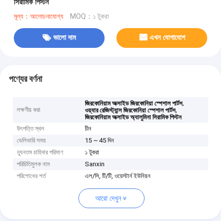
সিরামিক পিস্টন
মূল্য：আলোচনাযোগ্য
MOQ：১ টুকরা
ভালো দাম
এখন যোগাযোগ
পণ্যের বর্ণনা
,
জিরকোনিয়াম অক্সাইড জিরকোনিয়া স্পেশাল পার্টস
লক্ষণীয় করা
,
ওয়্যার রেজিস্ট্যান্স জিরকোনিয়া স্পেশাল পার্টস
জিরকোনিয়াম অক্সাইড অ্যালুমিনা সিরামিক পিস্টন
উৎপত্তি স্থল
চীন
ডেলিভারি সময়
15 ~ 45 দিন
ন্যূনতম চাহিদার পরিমাণ
১ টুকরা
পরিচিতিমুলক নাম
Sanxin
পরিশোধের শর্ত
এল/সি, টি/টি, ওয়েস্টার্ন ইউনিয়ন
আরো দেখুন