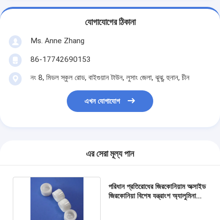
যোগাযোগের ঠিকানা
Ms. Anne Zhang
86-17742690153
নং 8, মিডল স্কুল রোড, বাইগুয়ান টাউন, লুসাং জেলা, ঝুঝু, হুনান, চীন
এখন যোগাযোগ
এর সেরা মূল্য পান
পরিধান প্রতিরোধের জিরকোনিয়াম অক্সাইড
জিরকোনিয়া বিশেষ যন্ত্রাংশ অ্যালুমিনা
সিরামিক পিস্টন