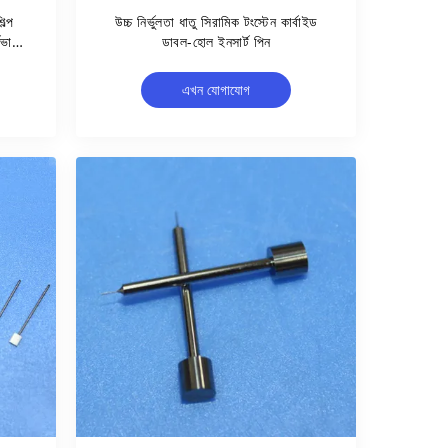
ল্প
উচ্চ নির্ভুলতা ধাতু সিরামিক টংস্টেন কার্বাইড
থভাবে
ডাবল-হোল ইনসার্ট পিন
এখন যোগাযোগ