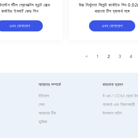
 টংস্টেন স্টীল প্রোডাক্টস ফ্রন্ট মোল্ড
উচ্চ নির্ভুলতা সিমেন্ট কার্বাইড পিন 0
কার্বাইড ইনসার্ট কোর পিন
ধারালো টিপ ব্যাসার্ধ সঙ্গে
এখন যোগাযোগ
এখন যোগাযোগ
<
1
2
3
4
আমাদের সম্পর্কে
কারখানা ভ্রমণ
ইতিহাস
ই এম / ODM থেকে ইনক
সেবা
গবেষণা এবং বিকাশকারী
আমাদের টিম
উৎপাদন লাইন
ভূমিকা