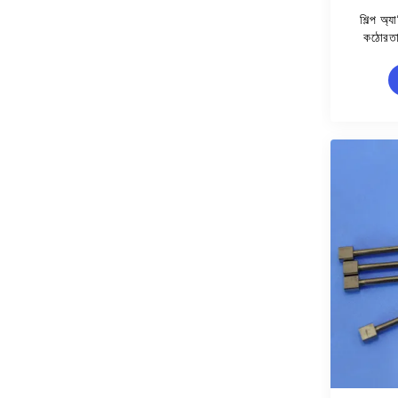
শিল্প অ
কঠোরতা 
নির্ভুল