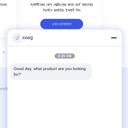
.02mm
প্লাস্টিকের কেস মোল্ডিংয়ের জন্য হার্ড অ্যালোয়
টংস্টেন কার্বাইড ইনসার্ট পিন
এখন যোগাযোগ
sxwg
>
8:25 AM
Good day, what product are you looking 
for?
আমাদের সাথে যোগাযোগ করুন
Zhuzhou Sanxin Cemented Carbide
য়েরি
Manufacturing Co., Ltd
নং 8, মিডল স্কুল রোড, বাইগুয়ান টাউন, লুসাং জেলা, ঝুঝু,
হুনান, চীন
86-731-27492866
sxwg@zzsxhj.com