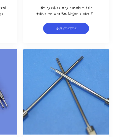
োরতা
শিল্প ব্যবহারের জন্য চমৎকার পরিধান
ক্রন
প্রতিরোধের এবং উচ্চ নির্ভুলতার সাথে উচ্চ
িন
কঠোরতা সম্পন্ন টাংস্টেন কার্বাইড ট্যাপ এবং
ডাই সেট
এখন যোগাযোগ