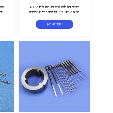
বাইড
Φ1.2 মিমি যথার্থতা উচ্চ কঠোরতা আয়না
থতা
পোলিশিং টংস্টেন কার্বাইড পিন পাঞ্চ এবং ডাই
অ্যাপ্লিকেশন জন্য
এখন যোগাযোগ