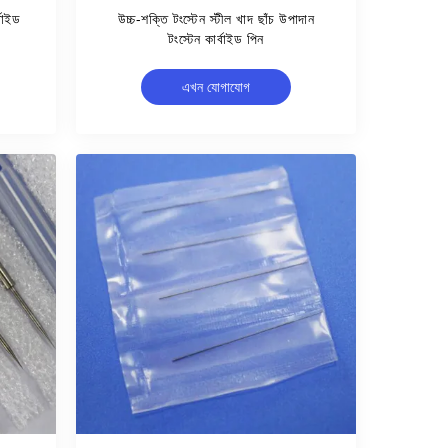
বাইড
উচ্চ-শক্তি টংস্টেন স্টীল খাদ ছাঁচ উপাদান
টংস্টেন কার্বাইড পিন
এখন যোগাযোগ