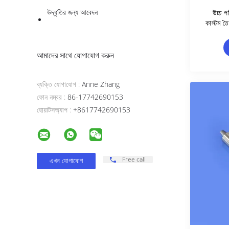
উদ্ধৃতির জন্য আবেদন
উচ্চ প
কাস্টম তৈ
আমাদের সাথে যোগাযোগ করুন
ব্যক্তি যোগাযোগ :
Anne Zhang
ফোন নম্বর :
86-17742690153
হোয়াটসঅ্যাপ :
+8617742690153
Free call