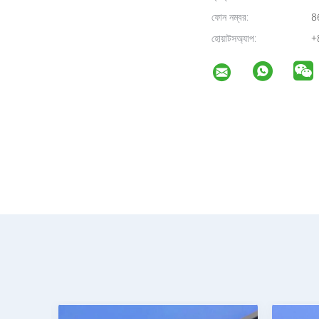
ফোন নম্বর:
8
হোয়াটসঅ্যাপ:
+