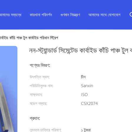
আমাদের সম্বন্ধে
কারখানা পরিদর্শন
গুণমান নিয়ন্ত্রণ
আমাদের সাথে যোগাযোগ
 কার্বাইড কাঁচি পাঞ্চ টুল কার্বাইড পরিধান স্ট্রিপ
নন-স্ট্যান্ডার্ড সিমেন্টেড কার্বাইড কাঁচি পাঞ্চ টুল
পণ্যের বিবরণ:
উৎপত্তি স্থল:
চীন
পরিচিতিমুলক নাম:
Sanxin
সাক্ষ্যদান:
ISO
মডেল নম্বার:
CSX2074
প্রদান:
ন্যূনতম চাহিদার পরিমাণ:
১ টুকরা