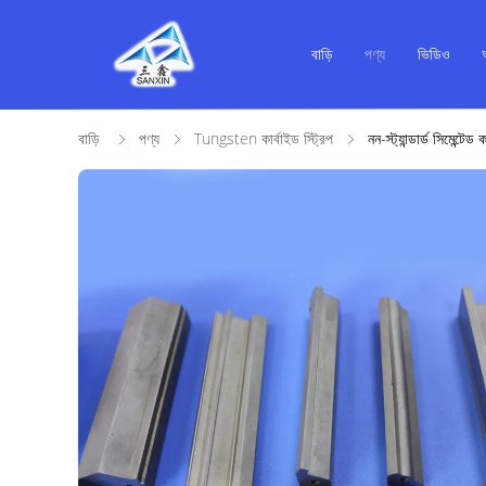
বাড়ি
পণ্য
ভিডিও
বাড়ি
পণ্য
Tungsten কার্বাইড স্ট্রিপ
নন-স্ট্যান্ডার্ড সিমেন্টেড