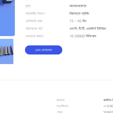
মূল্য:
আলোচনাযোগ্য
প্যাকেজিং বিবরণ:
নিরাপত্তা প্যাকিং
ডেলিভারি সময়:
15 ~ 45 দিন
পরিশোধের শর্ত:
এল/সি, টি/টি, ওয়েস্টার্ন ইউনিয়ন
যোগানের ক্ষমতা:
10-50000 পিসি/মাস
এখন যোগাযোগ
ব্যবহার:
কার্বাইড শ
সহনশীলতা:
+/-0.002
গ্রেড:
YG6X/Y