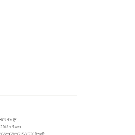
িয়ার পাঞ্চ টুল
 মিমি বা উচ্চতর
G6/YG8/YG15/YG20 ইত্যাদি