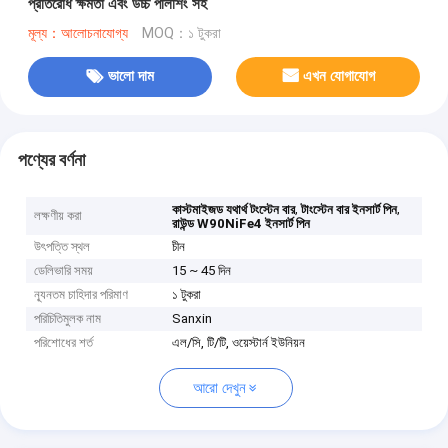
প্রতিরোধ ক্ষমতা এবং উচ্চ পলিশিং সহ
মূল্য：আলোচনাযোগ্য
MOQ：১ টুকরা
ভালো দাম
এখন যোগাযোগ
পণ্যের বর্ণনা
,
,
কাস্টমাইজড যথার্থ টংস্টেন বার
টাংস্টেন বার ইনসার্ট পিন
লক্ষণীয় করা
রাউন্ড W90NiFe4 ইনসার্ট পিন
উৎপত্তি স্থল
চীন
ডেলিভারি সময়
15 ~ 45 দিন
ন্যূনতম চাহিদার পরিমাণ
১ টুকরা
পরিচিতিমুলক নাম
Sanxin
পরিশোধের শর্ত
এল/সি, টি/টি, ওয়েস্টার্ন ইউনিয়ন
আরো দেখুন