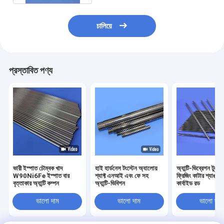
চালিয়ে
প্রস্তাবিত পণ্য
ভারী ইস্পাত চৌম্বক খাদ
হাই হার্ডনেস টংস্টেন অ্যালোয়
অ্যান্টি-ভিব্রেশন টুল হো
W90Ni6Fe ইস্পাত বার
শ্যাফ্ট এনআই এবং ফে সহ
ফ্রিজিং কাটার শ্যাঙ্ক ট
বৃত্তাকার অ্যান্টি কম্পন
অ্যান্টি-ভিবিশন
কার্বাইড রড
ভালো দাম
ভালো দাম
ভালো দাম