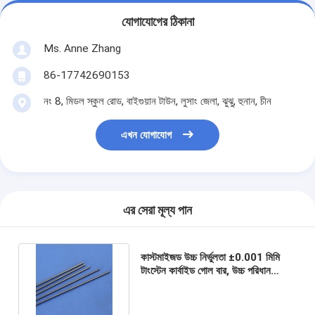
যোগাযোগের ঠিকানা
Ms. Anne Zhang
86-17742690153
নং 8, মিডল স্কুল রোড, বাইগুয়ান টাউন, লুসাং জেলা, ঝুঝু, হুনান, চীন
এখন যোগাযোগ
এর সেরা মূল্য পান
কাস্টমাইজড উচ্চ নির্ভুলতা ±0.001 মিমি
টাংস্টেন কার্বাইড গোল বার, উচ্চ পরিধান
প্রতিরোধ ক্ষমতা এবং উচ্চ পলিশিং সহ