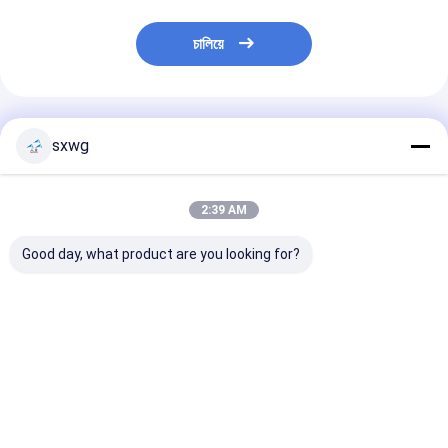
চালিয়ে
প্রস্তাবিত পণ্য
sxwg
2:39 AM
Good day, what product are you looking for?
ভারী ইস্পাত চৌম্বক খাদ
অ্যান্টি-ভিব্রেশন টুল হোল্ডার
উচ্চ ঘনত্ব টংস্টেন খাদ
W90Ni6Fe ইস্পাত বার
ফ্রিজিং কাটার শ্যাঙ্ক টংস্টেন
টংস্টেন স্টীল গোলাকার
বৃত্তাকার অ্যান্টি কম্পন
কার্বাইড রড
নিকেল এবং ফেরুম সঙ্গ
ভালো দাম
ভালো দাম
ভালো দাম