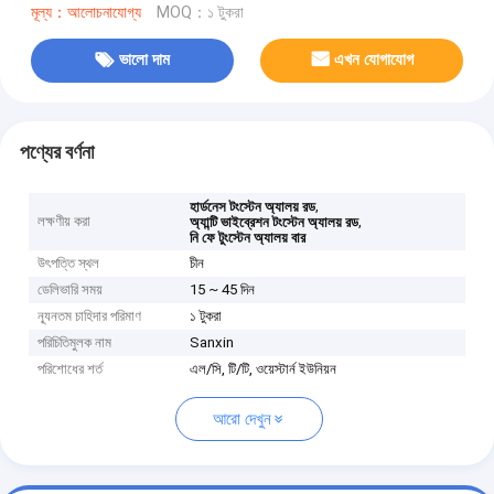
মূল্য：আলোচনাযোগ্য
MOQ：১ টুকরা
ভালো দাম
এখন যোগাযোগ
পণ্যের বর্ণনা
,
হার্ডনেস টংস্টেন অ্যালয় রড
লক্ষণীয় করা
,
অ্যান্টি ভাইব্রেশন টংস্টেন অ্যালয় রড
নি ফে টুংস্টেন অ্যালয় বার
উৎপত্তি স্থল
চীন
ডেলিভারি সময়
15 ~ 45 দিন
ন্যূনতম চাহিদার পরিমাণ
১ টুকরা
পরিচিতিমুলক নাম
Sanxin
পরিশোধের শর্ত
এল/সি, টি/টি, ওয়েস্টার্ন ইউনিয়ন
আরো দেখুন