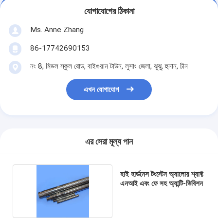
যোগাযোগের ঠিকানা
Ms. Anne Zhang
86-17742690153
নং 8, মিডল স্কুল রোড, বাইগুয়ান টাউন, লুসাং জেলা, ঝুঝু, হুনান, চীন
এখন যোগাযোগ
এর সেরা মূল্য পান
হাই হার্ডনেস টংস্টেন অ্যালোয় শ্যাফ্ট
এনআই এবং ফে সহ অ্যান্টি-ভিবিশন