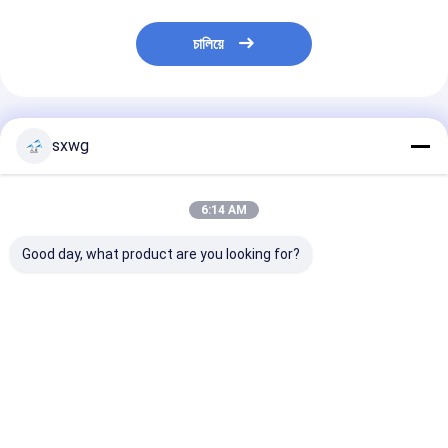
চালিয়ে
প্রস্তাবিত পণ্য
sxwg
6:14 AM
Good day, what product are you looking for?
ভারী ইস্পাত চৌম্বক খাদ
হাই হার্ডনেস টংস্টেন অ্যালোয়
উচ্চ ঘনত্ব টংস্টেন খাদ
W90Ni6Fe ইস্পাত বার
শ্যাফ্ট এনআই এবং ফে সহ
টংস্টেন স্টীল গোলাকার
বৃত্তাকার অ্যান্টি কম্পন
অ্যান্টি-ভিবিশন
নিকেল এবং ফেরুম সঙ্গ
ভালো দাম
ভালো দাম
ভালো দাম