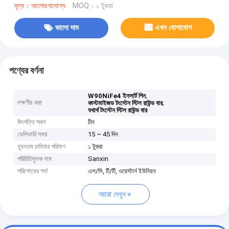
মূল্য：আলোচনাযোগ্য
MOQ：১ টুকরা
ভালো দাম
এখন যোগাযোগ
পণ্যের বর্ণনা
,
W90NiFe4 ইনসার্ট পিন
লক্ষণীয় করা
,
কাস্টমাইজড টংস্টেন স্টিল রাউন্ড বার
যথার্থ টংস্টেন স্টিল রাউন্ড বার
উৎপত্তি স্থল
চীন
ডেলিভারি সময়
15 ~ 45 দিন
ন্যূনতম চাহিদার পরিমাণ
১ টুকরা
পরিচিতিমুলক নাম
Sanxin
পরিশোধের শর্ত
এল/সি, টি/টি, ওয়েস্টার্ন ইউনিয়ন
আরো দেখুন