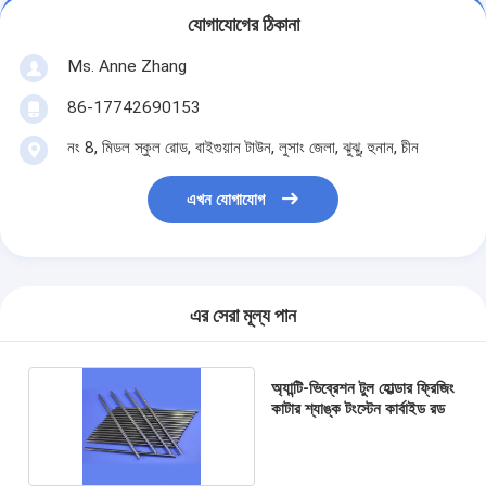
যোগাযোগের ঠিকানা
Ms. Anne Zhang
86-17742690153
নং 8, মিডল স্কুল রোড, বাইগুয়ান টাউন, লুসাং জেলা, ঝুঝু, হুনান, চীন
এখন যোগাযোগ
এর সেরা মূল্য পান
অ্যান্টি-ভিব্রেশন টুল হোল্ডার ফ্রিজিং
কাটার শ্যাঙ্ক টংস্টেন কার্বাইড রড